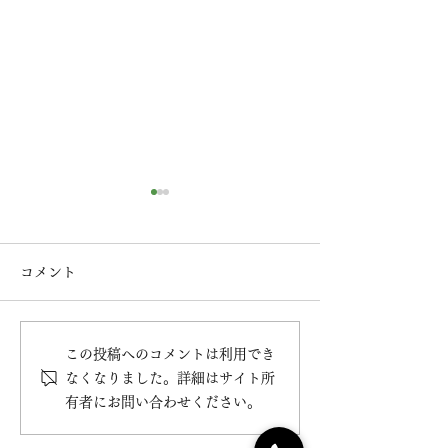
コメント
11/23は「お赤
この投稿へのコメントは利用でき
【 令和5年 干支菓／勅題
なくなりました。詳細はサイト所
菓（お題菓子）のご案内
有者にお問い合わせください。
】