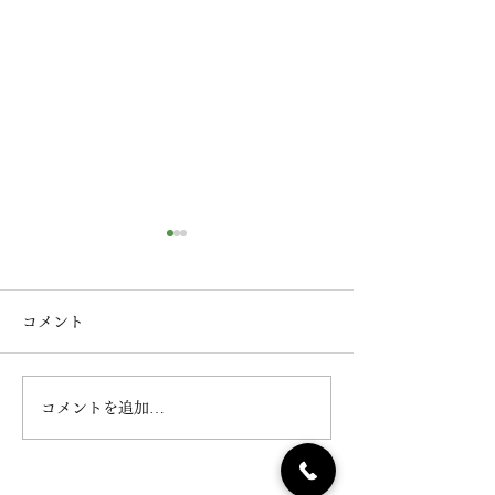
コメント
11/23は「お赤
コメントを追加…
【 令和5年 干支菓／勅題
菓（お題菓子）のご案内