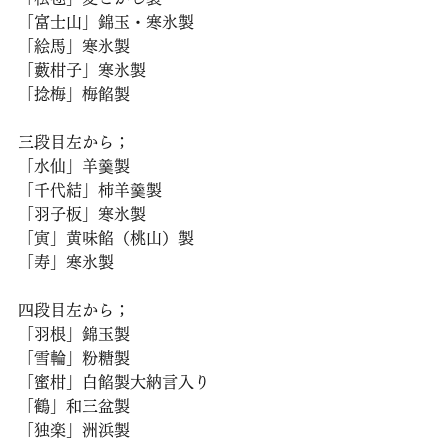
「富士山」錦玉・寒氷製
「絵馬」寒氷製
「藪柑子」寒氷製
「捻梅」梅餡製
三段目左から；
「水仙」羊羹製
「千代結」柿羊羹製
「羽子板」寒氷製
「寅」黄味餡（桃山）製
「寿」寒氷製
四段目左から；
「羽根」錦玉製
「雪輪」粉糖製
「蜜柑」白餡製大納言入り
「鶴」和三盆製
「独楽」洲浜製