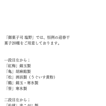
「御菓子司 塩野」では、恒例の迎春干
菓子20種をご用意しております。
一段目左から；
「紅梅」錦玉製
「亀」胡麻餡製
「松」洲浜製（うぐいす黄粉）
「鶴」錦玉・寒氷製
「笹」寒氷製
二段目左から；
「松毬」麦こがし製