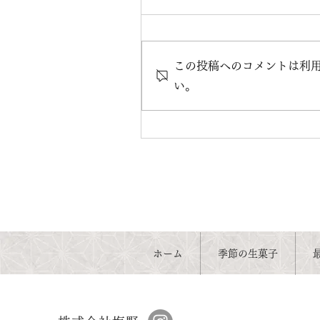
現在、「御菓子司 塩野」では
正社員、およびアルバイトスタ
フを募集しております（販売/
この投稿へのコメントは利
造業務とも）。 四季折々の多
い。
な生菓子・干菓子や節句菓子を
り扱うため、和菓子がお好きな
方、和文化にご興味がある方に
は、やりがいのある職場です。..
ホーム
季節の生菓子