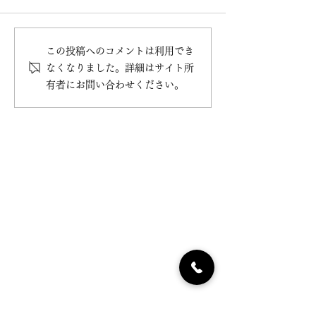
平素よりご愛顧を賜り、誠に
ありがとうございます。 令
和7年8月10日（日）〜8月18
この投稿へのコメントは利用でき
「大福」販売休
日（月）まで、夏季休業とさ
なくなりました。詳細はサイト所
せていただきます 。 お客様
お知らせ
有者にお問い合わせください。
にはご不便をおかけいたしま
すが、何卒ご理解賜りますよ
うお願い申し上げます。 ※
休業期間中はお電話、FAX、
メール、SNSいずれのお問い
合...