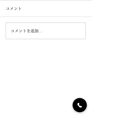
コメント
年末年始営業の
コメントを追加…
「大福」販売休止期間の
お知らせ