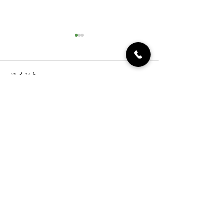
コメント
11/23は「お赤
この投稿へのコメントは利用でき
【 令和5年 干支菓／勅題
なくなりました。詳細はサイト所
菓（お題菓子）のご案内
有者にお問い合わせください。
】