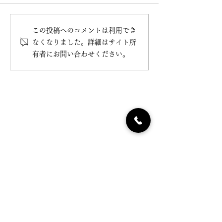
桜干菓子のご案
この投稿へのコメントは利用でき
3/3は上巳の節句【 雛まつ
なくなりました。詳細はサイト所
りのお菓子のご案内】
有者にお問い合わせください。