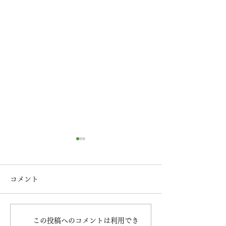
コメント
年末年始営業のご案内
この投稿へのコメントは利用でき
【 重要 】年末