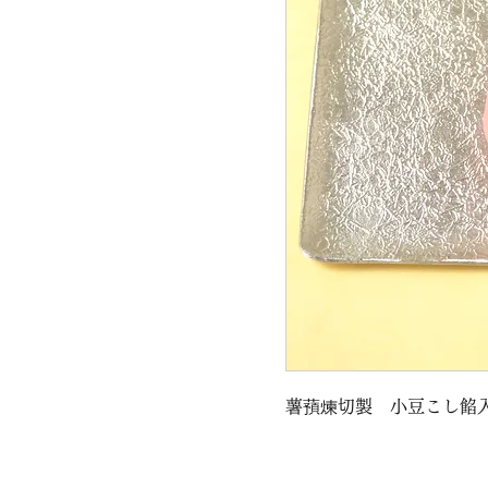
薯蕷煉切製 小豆こし餡