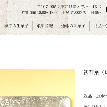
〒107-0052 東京都港区赤坂2-13-2
営業時間 10:00～18:00／
土祝
17:00
閉店／
日曜休
季節の生菓子
最新情報
通年の御菓子
商品一覧
初紅葉（
返品・返金
商品がお手元