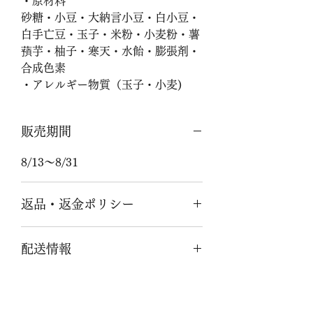
・原材料
砂糖・小豆・大納言小豆・白小豆・
白手亡豆・玉子・米粉・小麦粉・薯
蕷芋・柚子・寒天・水飴・膨張剤・
合成色素
・アレルギー物質（玉子・小麦)
販売期間
8/13～8/31
返品・返金ポリシー
商品がお手元に届きましたらご注文
配送情報
内容と異なっているかご確認くださ
い。万一、お届けしました商品に破
配送は「クール便」となります。
損・汚損などの不良がございました
送料はお客様の御負担となります。
らご連絡ください。送料、手数料と