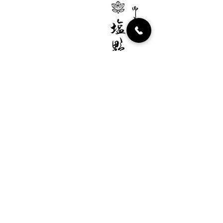
ヤマト宅急便で発送いたします。
もに当店負担で早急にお取替えさせ
地域により、発送費は異なります。
て頂きます。
返品・交換は、商品の性質上、不良
品に限らせて頂きます。
お客様のご都合による返品交換は原
則としてお受けできませんのでご了
株式会社塩野
承ください。
平 日／10：00～18：00
土曜・祝日／10：00～17：00
定 休 日／日曜日
尚、節句・大晦日で日曜と重なる日は営
業させていただきます。
〒107-0052 東京都港区赤坂2-13-2
電話：03-3582-1881
FAX：03-3582-1882
​メール：
shiono@star.ocn.ne.jp
千代田線 赤坂駅2番出口より徒歩1分
銀座線・丸の内線 赤坂見附駅田町通り出口より
徒歩10分
銀座線・南北線 溜池山王駅より徒歩5分