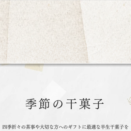
〒107-0052 東京都港区赤坂2-13-2
営業時間 10:00～18:00／
土祝
17:00
閉店／
日曜休
季節の生菓子
最新情報
通年の御菓子
商品一覧
8月
季節の生菓子／9月
季節の干菓子
四季折々の茶事や大切な方へのギフトに最適な半生干菓子を