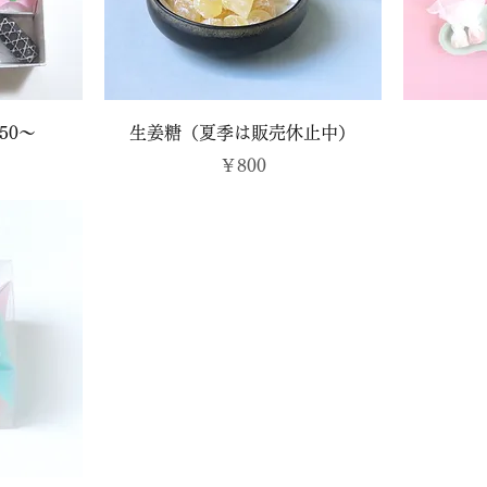
50～
生姜糖（夏季は販売休止中）
価格
￥800