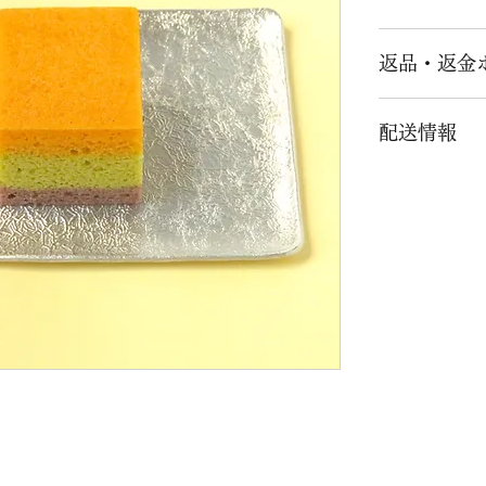
返品・返金
商品がお手元
配送情報
ているかご確
商品に破損・
ご配送は、気
連絡ください
くは「クール
急にお取替え
送料はお客様
返品・交換は
で発送いたし
頂きます。
地域により、
お客様のご都
けできません