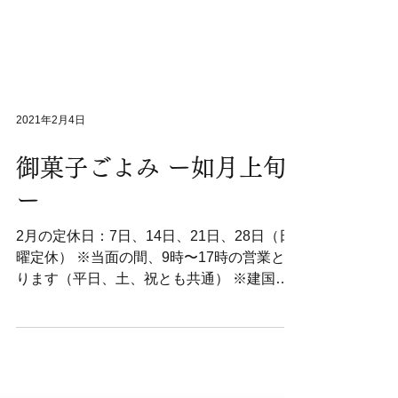
2021年2月4日
御菓子ごよみ ー如月上旬
ー
2月の定休日：7日、14日、21日、28日（日
曜定休） ※当面の間、9時〜17時の営業とな
ります（平日、土、祝とも共通） ※建国記
念の日2/11（木/祝）と天皇誕生日2/23（火/